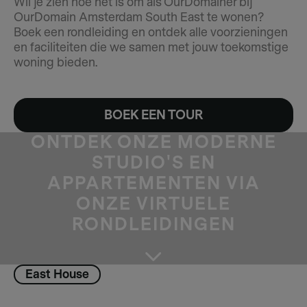
Wil je zien hoe het is om als OurDomainer bij
OurDomain Amsterdam South East te wonen?
Boek een rondleiding en ontdek alle voorzieningen
en faciliteiten die we samen met jouw toekomstige
woning bieden.
BOEK EEN TOUR
ONTDEK ONZE MODERNE
STUDIO'S EN
APPARTEMENTEN VIA
ONZE VIRTUELE
RONDLEIDINGEN
East House