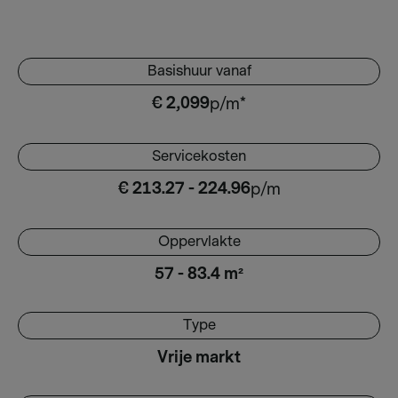
Basishuur vanaf
€ 2,099
p/m*
Servicekosten
€ 213.27 - 224.96
p/m
Oppervlakte
57 - 83.4 m²
Type
Vrije markt